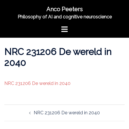
Skip
Anco Peeters
to
Philosophy of AI and cognitive neuroscience
content
Toggle
menu
NRC 231206 De wereld in
2040
NRC 231206 De wereld in 2040
Post
NRC 231206 De wereld in 2040
navigation