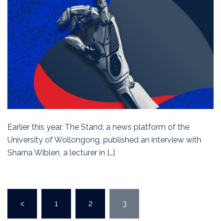
Earlier this year, The Stand, a news platform of the
University of Wollongong, published an interview with
Sharna Wiblen, a lecturer in […]
Posts
<
1
2
3
pagination