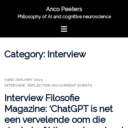
Skip
Anco Peeters
to
Philosophy of AI and cognitive neuroscience
content
Toggle
menu
Category:
Interview
23RD JANUARY 2023
INTERVIEW
,
REFLECTION ON CURRENT EVENTS
Interview Filosofie
Magazine: ‘ChatGPT is net
een vervelende oom die