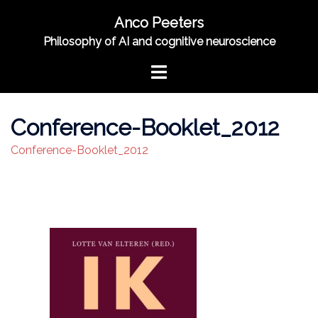
Skip
Anco Peeters
to
Philosophy of AI and cognitive neuroscience
content
Toggle
menu
Conference-Booklet_2012
Conference-Booklet_2012