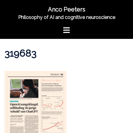
Skip
Anco Peeters
to
Philosophy of AI and cognitive neuroscience
content
Toggle
menu
319683